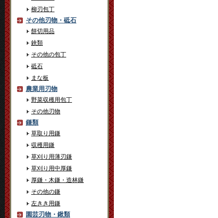
柳刃包丁
その他刃物・砥石
餅切用品
鋏類
その他の包丁
砥石
まな板
農業用刃物
野菜収穫用包丁
その他刃物
鎌類
草取り用鎌
収穫用鎌
草刈り用薄刃鎌
草刈り用中厚鎌
厚鎌・木鎌・造林鎌
その他の鎌
左きき用鎌
園芸刃物・鍬類