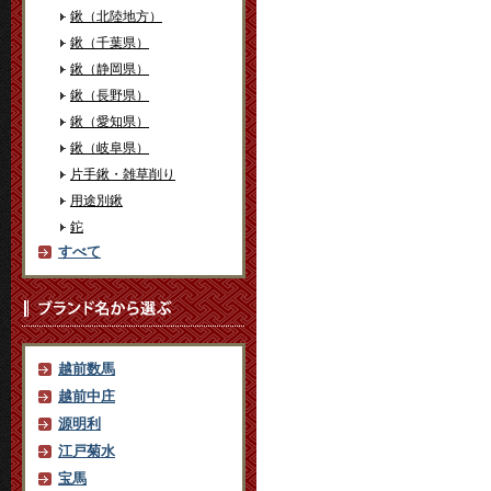
鍬（北陸地方）
鍬（千葉県）
鍬（静岡県）
鍬（長野県）
鍬（愛知県）
鍬（岐阜県）
片手鍬・雑草削り
用途別鍬
鉈
すべて
越前数馬
越前中庄
源明利
江戸菊水
宝馬