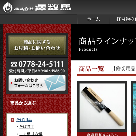
【餅切用品
そば用品
そば包丁
こま板·まな板