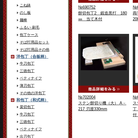
こね鉢
№690752
№6
のし板
餅切包丁2 鍛造黒打 180
両
㎜ 当て木付
2
麺棒
ふるい·刷毛
包丁ケース
そば打用品セット
そば打用品その他
洋包丁（合板柄）
牛刀包丁
三徳包丁
ペティナイフ
薄刃包丁
その他の洋包丁
№702004
№6
和包丁（和式柄）
ステン餅切り機（大） A－
ス
菜切包丁
217 刃渡330mm
丁
牛刀包丁
三徳包丁
ペティナイフ
出刃包丁