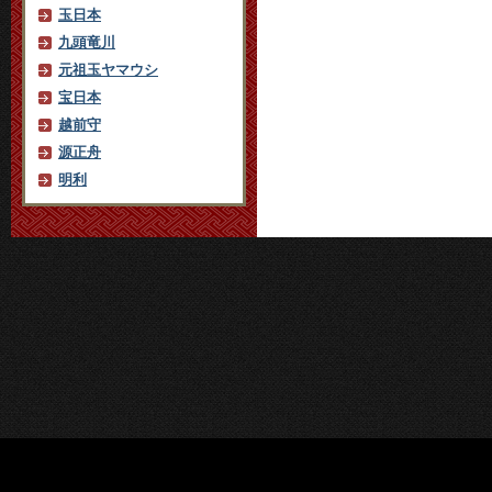
玉日本
九頭竜川
元祖玉ヤマウシ
宝日本
越前守
源正舟
明利